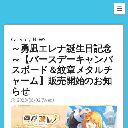
Category:
NEWS
～勇凪エレナ誕生日記念
～【バースデーキャンバ
スボード＆紋章メタルチ
ャーム】販売開始のお知
らせ
2023/08/02 (Wed)