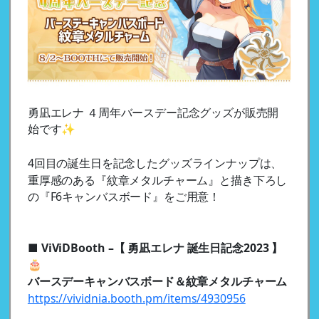
勇凪エレナ ４周年バースデー記念グッズが販売開
始 です✨
4回目の誕生日を記念したグッズラインナップは、
重厚感のある『紋章メタルチャーム』と描き下ろし
の『F6キャンバスボード』をご用意！
■ ViViDBooth –【 勇凪エレナ 誕生日記念2023 】
🎂
バースデーキャンバスボード＆紋章メタルチャーム
https://vividnia.booth.pm/items/4930956