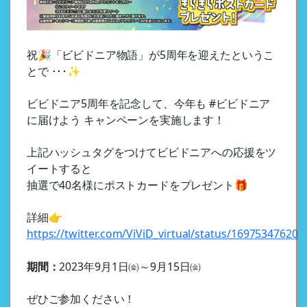
祝🎉「ビビドニア物語」が5周年を迎えたというこ
とで ･･･✨
ビビドニア5周年を記念して、今年も #ビビドニア
に届けよう キャンペーンを実施します！
上記ハッシュタグをつけてビビドニアへの応援をツ
イートすると
抽選で40名様にポストカードをプレゼント🎁
詳細👉
https://twitter.com/ViViD_virtual/status/16975347620
期間：
2023年9月1日㈮～9月15日㈮
ぜひご参加ください！